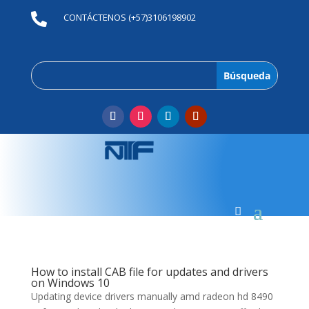

CONTÁCTENOS (+57)3106198902
How to install CAB file for updates and drivers
on Windows 10
Updating device drivers manually amd radeon hd 8490