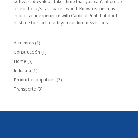
software download takes time that you can’t afford to
lose in today’s fast-paced world. Known issuesmay
impact your experience with Cardinal Print, but don’t
hesitate to reach out if you run into new issues...
1
Alimentos
1
producto
1
Construcción
1
producto
5
Home
5
productos
1
Industria
1
producto
2
Productos populares
2
productos
3
Transporte
3
productos