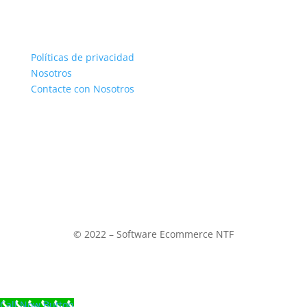
CONTACTENOS
Envíos y entrega
Políticas de privacidad
Nosotros
Contacte con Nosotros
Su cuenta
información personal
Pedidos
Direcciones
© 2022 – Software Ecommerce NTF
Call Now Button