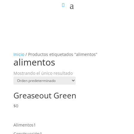
Inicio
/ Productos etiquetados “alimentos”
alimentos
Mostrando el único resultado
Greaseout Green
$
0
1
Alimentos
1
producto
1
Construcción
1