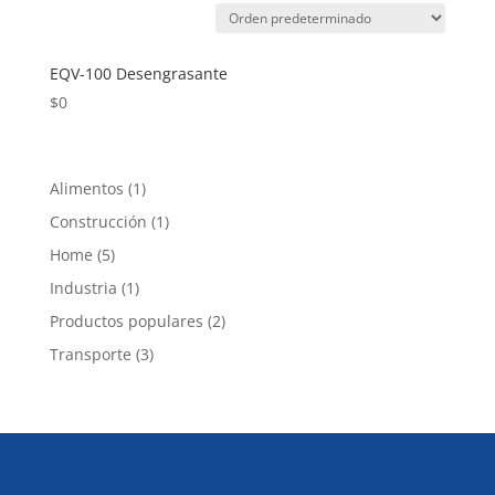
EQV-100 Desengrasante
$
0
1
Alimentos
1
producto
1
Construcción
1
producto
5
Home
5
productos
1
Industria
1
producto
2
Productos populares
2
productos
3
Transporte
3
productos