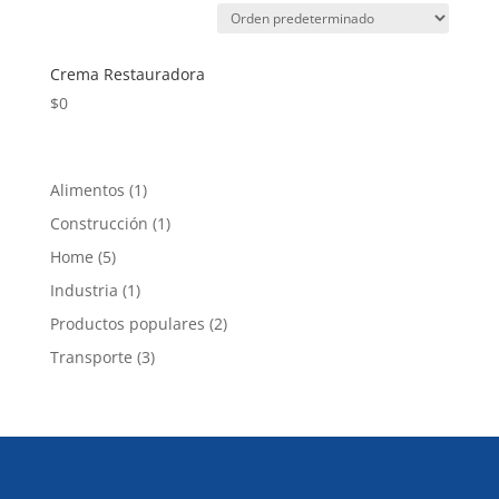
Crema Restauradora
$
0
1
Alimentos
1
producto
1
Construcción
1
producto
5
Home
5
productos
1
Industria
1
producto
2
Productos populares
2
productos
3
Transporte
3
productos