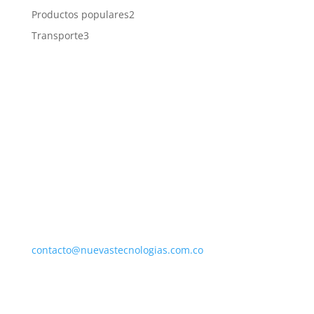
producto
2
Productos populares
2
productos
3
Transporte
3
productos
NUESTRA EMPRESA
Nuevas Tecnologías Fisicoquímicas SAS BIC
Calle 37 C sur # 72i – 55
Colombia – Cundinamarca – Bogotá
Llámenos:
(+57) 310 619 8902
Envíenos un correo electrónico:
contacto@nuevastecnologias.com.co
CONTACTENOS
Envíos y entrega