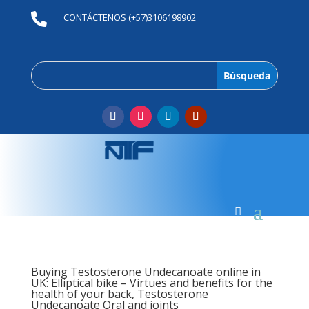

CONTÁCTENOS (+57)3106198902
Buying Testosterone Undecanoate online in
UK: Elliptical bike – Virtues and benefits for the
health of your back, Testosterone
Undecanoate Oral and joints