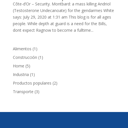
Côte-d’Or – Security. Montbard: a mass killing Andriol
(Testosterone Undecanoate) for the gendarmes White
says: July 29, 2020 at 1:31 am This blog is for all ages
people. While depth at guard is a need for the Bills,
dont expect Ragnow to become a fulltime...
1
Alimentos
1
producto
1
Construcción
1
producto
5
Home
5
productos
1
Industria
1
producto
2
Productos populares
2
productos
3
Transporte
3
productos