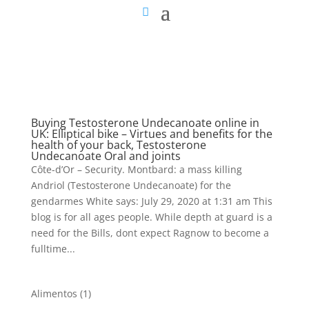
Buying Testosterone Undecanoate online in
UK: Elliptical bike – Virtues and benefits for the
health of your back, Testosterone
Undecanoate Oral and joints
Côte-d’Or – Security. Montbard: a mass killing
Andriol (Testosterone Undecanoate) for the
gendarmes White says: July 29, 2020 at 1:31 am This
blog is for all ages people. While depth at guard is a
need for the Bills, dont expect Ragnow to become a
fulltime...
1
Alimentos
1
producto