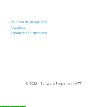
CONTACTENOS
Envíos y entrega
Políticas de privacidad
Nosotros
Contacte con Nosotros
Su cuenta
información personal
Pedidos
Direcciones
© 2022 – Software Ecommerce NTF