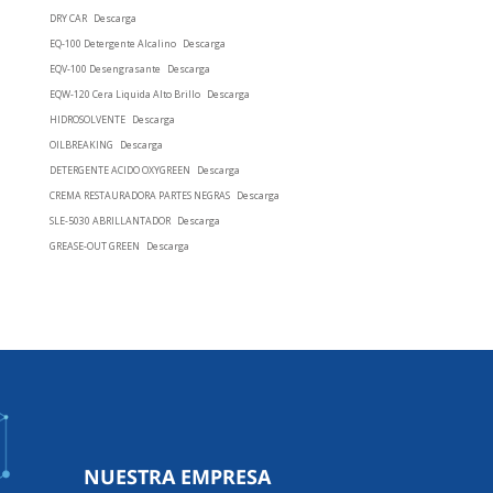
DRY CAR
Descarga
EQ-100 Detergente Alcalino
Descarga
EQV-100 Desengrasante
Descarga
EQW-120 Cera Liquida Alto Brillo
Descarga
HIDROSOLVENTE
Descarga
OILBREAKING
Descarga
DETERGENTE ACIDO OXYGREEN
Descarga
CREMA RESTAURADORA PARTES NEGRAS
Descarga
SLE-5030 ABRILLANTADOR
Descarga
GREASE-OUT GREEN
Descarga
NUESTRA EMPRESA