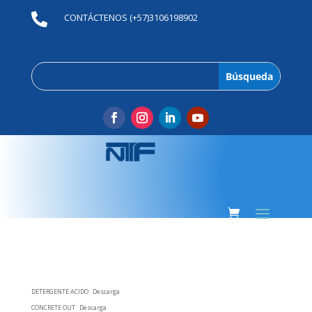

CONTÁCTENOS (+57)3106198902
DETERGENTE ACIDO
Descarga
CONCRETE OUT
Descarga