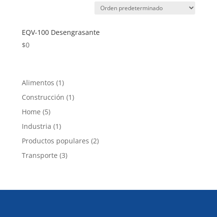
EQV-100 Desengrasante
$
0
1
Alimentos
1
producto
1
Construcción
1
producto
5
Home
5
productos
1
Industria
1
producto
2
Productos populares
2
productos
3
Transporte
3
productos