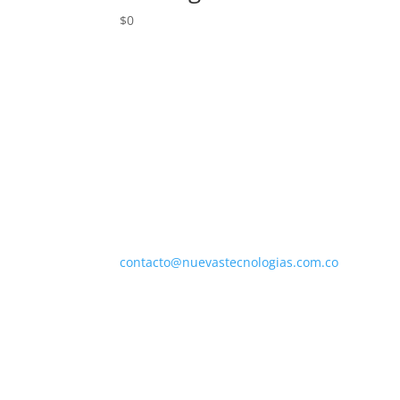
$
0
NUESTRA EMPRESA
Nuevas Tecnologías Fisicoquímicas SAS BIC
Calle 37 C sur # 72i – 55
Colombia – Cundinamarca – Bogotá
Llámenos:
(+57) 310 619 8902
Envíenos un correo electrónico:
contacto@nuevastecnologias.com.co