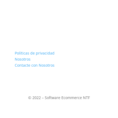
CONTACTENOS
Su
Envíos y entrega
inf
Políticas de privacidad
Ped
Nosotros
Dir
Contacte con Nosotros
© 2022 – Software Ecommerce NTF