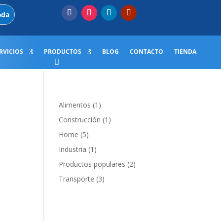
RVICIOS
PRODUCTOS
BLOG
CONTACTO
TIENDA
1
Alimentos
1
producto
1
Construcción
1
producto
5
Home
5
productos
1
Industria
1
producto
2
Productos populares
2
productos
3
Transporte
3
productos