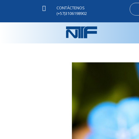

CONTÁCTENOS
(+57)3106198902